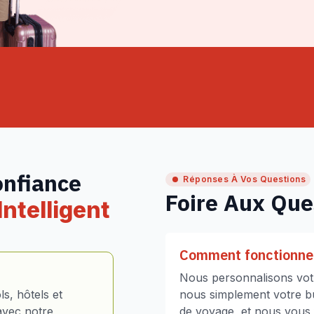
onfiance
Réponses À Vos Questions
Foire Aux Que
ntelligent
Comment fonctionne 
Nous personnalisons votr
s, hôtels et
nous simplement votre bud
avec notre
de voyage, et nous vous