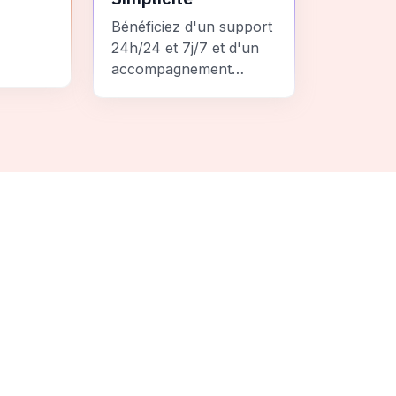
Bénéficiez d'un support
24h/24 et 7j/7 et d'un
accompagnement
personnalisé pour un
ement
voyage sans stress et
 une
inoubliable.
it