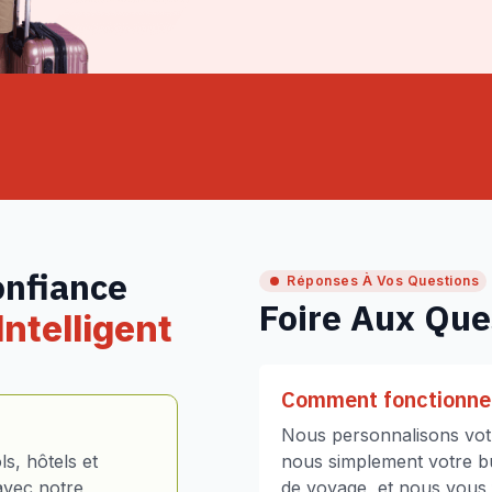
onfiance
Réponses À Vos Questions
Foire Aux Que
ntelligent
Comment fonctionne 
Nous personnalisons votr
s, hôtels et
nous simplement votre bud
avec notre
de voyage, et nous vous