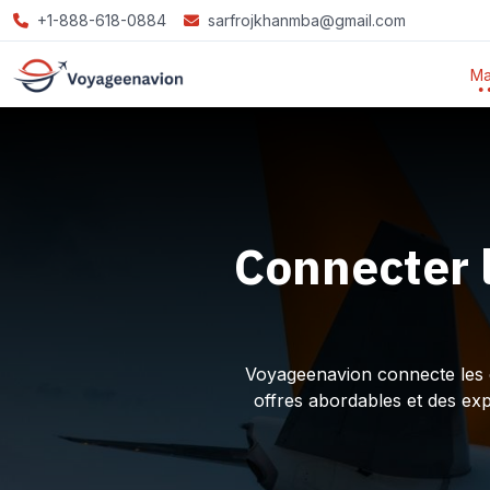
+1-888-618-0884
sarfrojkhanmba@gmail.com
Ma
Connecter 
Voyageenavion connecte les ex
offres abordables et des ex