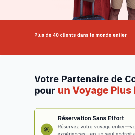
Plus de 40 clients dans le monde entier
Votre Partenaire de C
pour
un Voyage Plus I
Réservation Sans Effort
Réservez votre voyage entier—vol
expériences—en un seul endroit 