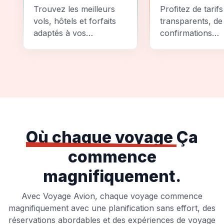
Comparez
Sécurité
Trouvez les meilleurs
Profitez de tarifs
vols, hôtels et forfaits
transparents, de
adaptés à vos
confirmations
préférences et à votre
instantanées et
budget.
d'options de pai
sécurisées pour
tranquillité d'espr
totale.
Où chaque voyage
Ça
commence
magnifiquement.
Avec Voyage Avion, chaque voyage commence
magnifiquement avec une planification sans effort, des
réservations abordables et des expériences de voyage