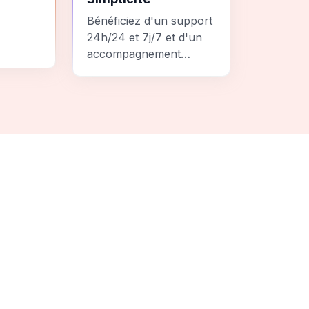
Bénéficiez d'un support
24h/24 et 7j/7 et d'un
accompagnement
personnalisé pour un
ement
voyage sans stress et
 une
inoubliable.
it