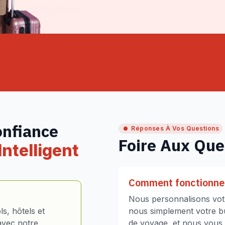
onfiance
Réponses À Vos Questions
Foire Aux Que
ntelligent
Comment fonctionne 
Nous personnalisons votr
s, hôtels et
nous simplement votre bud
avec notre
de voyage, et nous vous