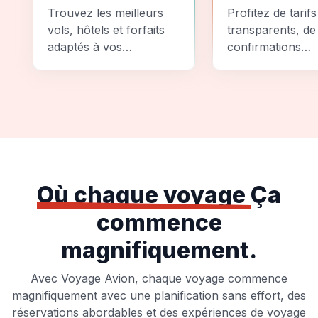
Comparez
Sécurité
Trouvez les meilleurs
Profitez de tarifs
vols, hôtels et forfaits
transparents, de
adaptés à vos
confirmations
préférences et à votre
instantanées et
budget.
d'options de pai
sécurisées pour
tranquillité d'espr
totale.
Où chaque voyage
Ça
commence
magnifiquement.
Avec Voyage Avion, chaque voyage commence
magnifiquement avec une planification sans effort, des
réservations abordables et des expériences de voyage