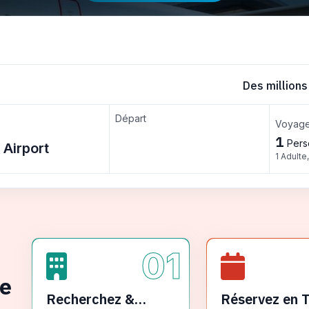
Des millions
Départ
Voyage
1
Pers
1 Adulte
01
ge
Recherchez &
Réservez en 