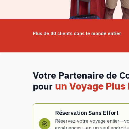
Plus de 40 clients dans le monde entier
Votre Partenaire de C
pour
un Voyage Plus I
Réservation Sans Effort
Réservez votre voyage entier—vol
expériences—en un seul endroit 