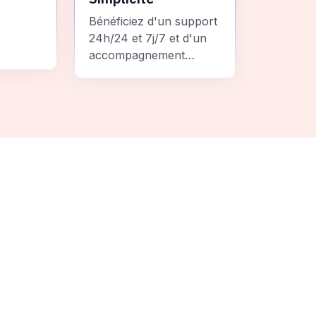
Bénéficiez d'un support
24h/24 et 7j/7 et d'un
accompagnement
personnalisé pour un
ement
voyage sans stress et
 une
inoubliable.
it