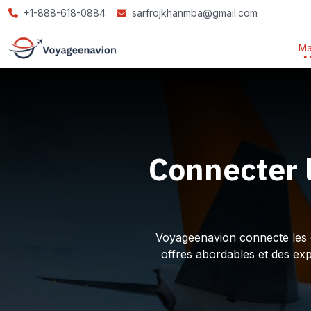
+1-888-618-0884
sarfrojkhanmba@gmail.com
Ma
Connecter 
Voyageenavion connecte les ex
offres abordables et des ex