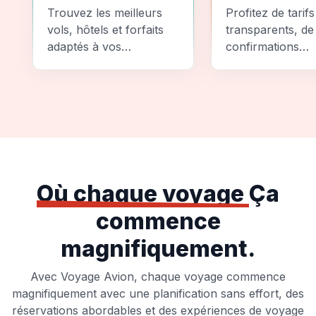
Comparez
Sécurité
Trouvez les meilleurs
Profitez de tarifs
vols, hôtels et forfaits
transparents, de
adaptés à vos
confirmations
préférences et à votre
instantanées et
budget.
d'options de pai
sécurisées pour
tranquillité d'espr
totale.
Où chaque voyage
Ça
commence
magnifiquement.
Avec Voyage Avion, chaque voyage commence
magnifiquement avec une planification sans effort, des
réservations abordables et des expériences de voyage