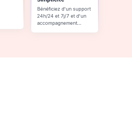
Bénéficiez d'un support
24h/24 et 7j/7 et d'un
accompagnement
personnalisé pour un
ement
voyage sans stress et
 une
inoubliable.
it