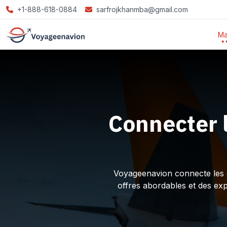
+1-888-618-0884
sarfrojkhanmba@gmail.com
Ma
Connecter 
Voyageenavion connecte les ex
offres abordables et des ex