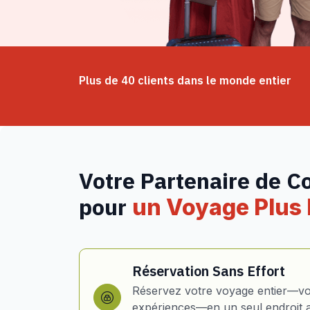
Plus de 40 clients dans le monde entier
Votre Partenaire de C
pour
un Voyage Plus I
Réservation Sans Effort
Réservez votre voyage entier—vol
expériences—en un seul endroit 