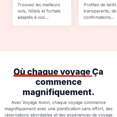
Comparez
Sécurité
Trouvez les meilleurs
Profitez de tarifs
vols, hôtels et forfaits
transparents, de
adaptés à vos
confirmations
préférences et à votre
instantanées et
budget.
d'options de pai
sécurisées pour
tranquillité d'espr
totale.
Où chaque voyage
Ça
commence
magnifiquement.
Avec Voyage Avion, chaque voyage commence
magnifiquement avec une planification sans effort, des
réservations abordables et des expériences de voyage