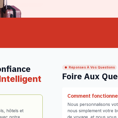
onfiance
Réponses À Vos Questions
Foire Aux Que
ntelligent
Comment fonctionne 
Nous personnalisons votr
s, hôtels et
nous simplement votre bud
avec notre
de voyage, et nous vous