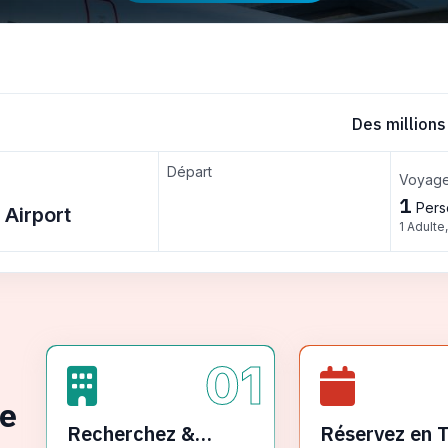
Des millions
Départ
Voyage
1
Pers
1 Adulte
01
ge
Recherchez &
Réservez en 