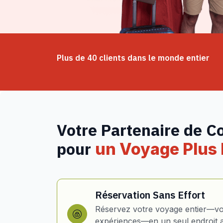
Plus de 40 clients dans le monde entier
Votre Partenaire de C
pour
un Voyage Plus I
Réservation Sans Effort
Réservez votre voyage entier—vol
expériences—en un seul endroit 