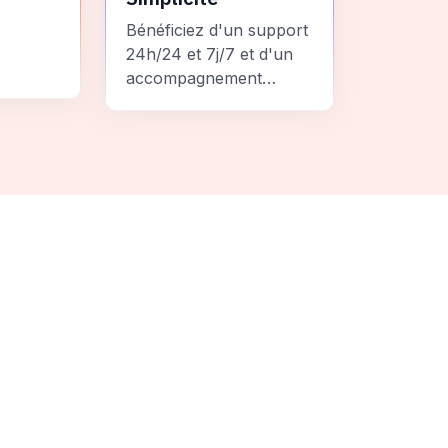
Bénéficiez d'un support
24h/24 et 7j/7 et d'un
accompagnement
personnalisé pour un
ement
voyage sans stress et
 une
inoubliable.
it