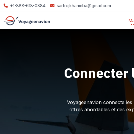
+1-888-618-0884
sarfrojkhanmba@gmail.com
Ma
Connecter 
Voyageenavion connecte les ex
offres abordables et des ex