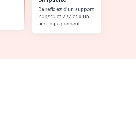
Bénéficiez d'un support
24h/24 et 7j/7 et d'un
accompagnement
personnalisé pour un
ement
voyage sans stress et
 une
inoubliable.
it