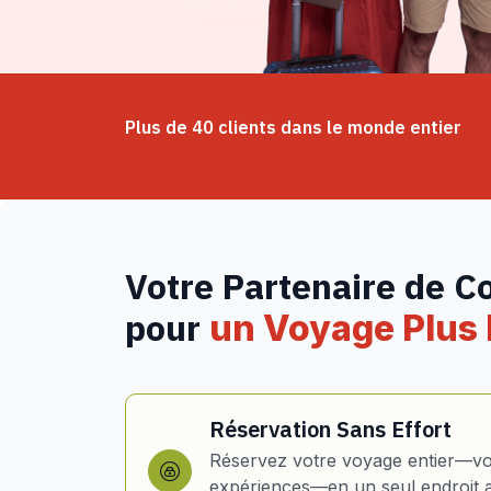
Plus de 40 clients dans le monde entier
Votre Partenaire de C
pour
un Voyage Plus I
Réservation Sans Effort
Réservez votre voyage entier—vol
expériences—en un seul endroit 