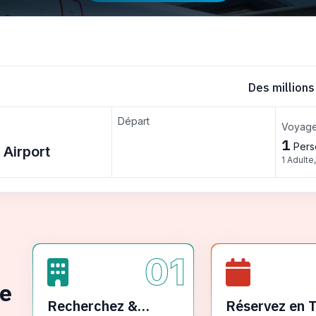
Des millions
Départ
Voyage
1
Pers
1 Adulte
01
ge
Recherchez &
Réservez en 