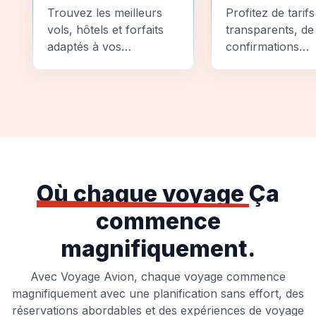
Comparez
Sécurité
Trouvez les meilleurs
Profitez de tarifs
vols, hôtels et forfaits
transparents, de
adaptés à vos
confirmations
préférences et à votre
instantanées et
budget.
d'options de pai
sécurisées pour
tranquillité d'espr
totale.
Où chaque voyage
Ça
commence
magnifiquement.
Avec Voyage Avion, chaque voyage commence
magnifiquement avec une planification sans effort, des
réservations abordables et des expériences de voyage