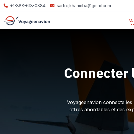
+1-888-618-0884
sarfrojkhanmba@gmail.com
Ma
Connecter 
Voyageenavion connecte les ex
offres abordables et des ex