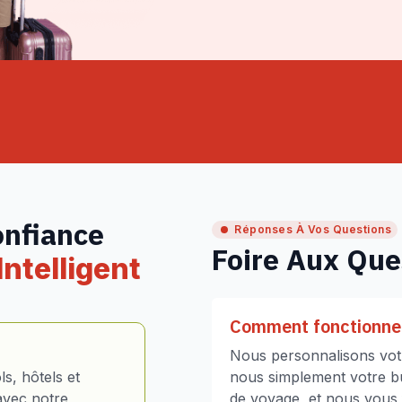
onfiance
Réponses À Vos Questions
Foire Aux Que
ntelligent
Comment fonctionne 
Nous personnalisons votr
s, hôtels et
nous simplement votre bud
avec notre
de voyage, et nous vous