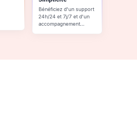
Bénéficiez d'un support
24h/24 et 7j/7 et d'un
accompagnement
personnalisé pour un
ement
voyage sans stress et
 une
inoubliable.
it