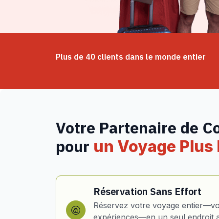
Plus de 40 clients dans le monde entier
Votre Partenaire de C
pour
un Voyage Plus I
Réservation Sans Effort
Réservez votre voyage entier—vol
expériences—en un seul endroit 