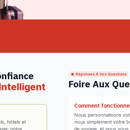
onfiance
Réponses À Vos Questions
Foire Aux Que
ntelligent
Comment fonctionne 
Nous personnalisons votr
s, hôtels et
nous simplement votre bud
avec notre
de voyage, et nous vous