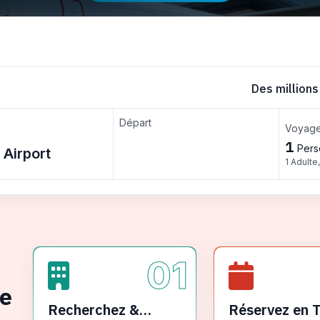
Des millions
Départ
Voyage
1
Pers
1 Adulte
01
ge
Recherchez &
Réservez en 