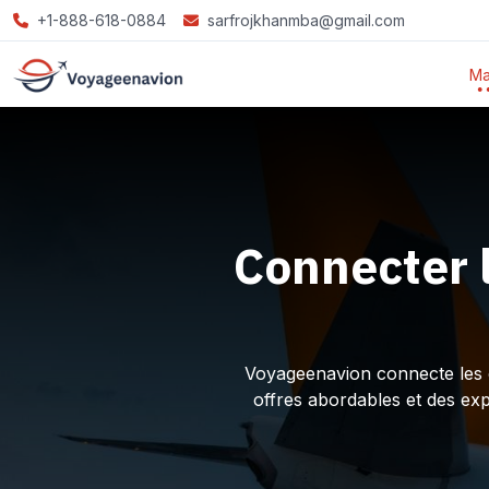
+1-888-618-0884
sarfrojkhanmba@gmail.com
Ma
Connecter 
Voyageenavion connecte les ex
offres abordables et des ex