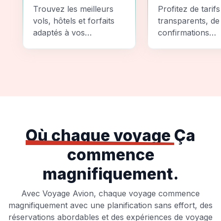
Comparez
Sécurité
Trouvez les meilleurs
Profitez de tarifs
vols, hôtels et forfaits
transparents, de
adaptés à vos
confirmations
préférences et à votre
instantanées et
budget.
d'options de pai
sécurisées pour
tranquillité d'espr
totale.
Où chaque voyage
Ça
commence
magnifiquement.
Avec Voyage Avion, chaque voyage commence
magnifiquement avec une planification sans effort, des
réservations abordables et des expériences de voyage