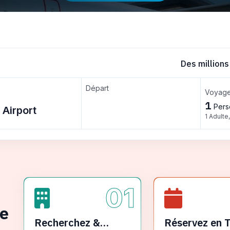
Des millions
Départ
Voyage
1
Pers
1 Adulte
01
ge
Recherchez &
Réservez en 