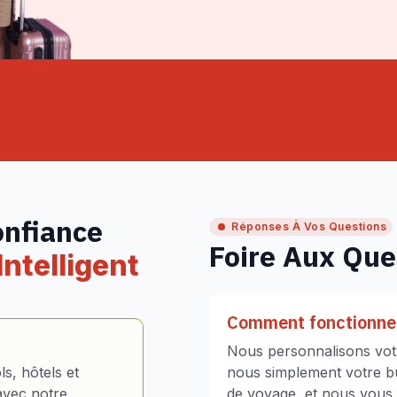
onfiance
Réponses À Vos Questions
Foire Aux Que
ntelligent
Comment fonctionne 
Nous personnalisons votr
s, hôtels et
nous simplement votre bud
avec notre
de voyage, et nous vous