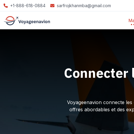
+1-888-618-0884
sarfrojkhanmba@gmail.com
Ma
Connecter 
Voyageenavion connecte les ex
offres abordables et des ex