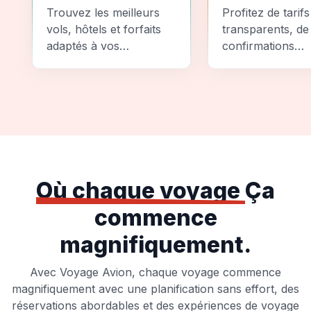
Comparez
Sécurité
Trouvez les meilleurs
Profitez de tarifs
vols, hôtels et forfaits
transparents, de
adaptés à vos
confirmations
préférences et à votre
instantanées et
budget.
d'options de pai
sécurisées pour
tranquillité d'espr
totale.
Où chaque voyage
Ça
commence
magnifiquement.
Avec Voyage Avion, chaque voyage commence
magnifiquement avec une planification sans effort, des
réservations abordables et des expériences de voyage