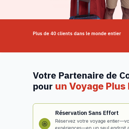
Plus de 40 clients dans le monde entier
Votre Partenaire de C
pour
un Voyage Plus I
Réservation Sans Effort
Réservez votre voyage entier—vol
expériences—en un seul endroit 