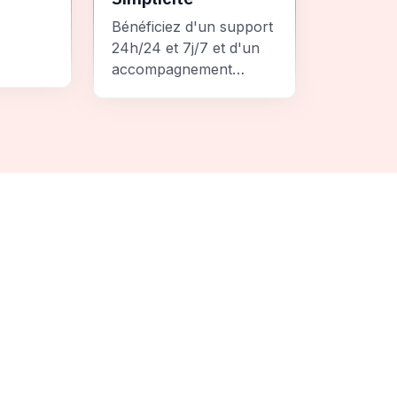
Bénéficiez d'un support
24h/24 et 7j/7 et d'un
accompagnement
personnalisé pour un
ement
voyage sans stress et
 une
inoubliable.
it