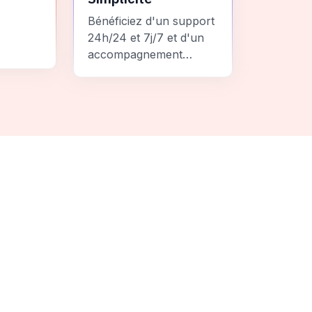
Bénéficiez d'un support
24h/24 et 7j/7 et d'un
accompagnement
personnalisé pour un
ement
voyage sans stress et
 une
inoubliable.
it