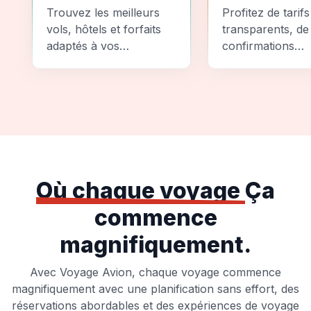
Comparez
Sécurité
Trouvez les meilleurs
Profitez de tarifs
vols, hôtels et forfaits
transparents, de
adaptés à vos
confirmations
préférences et à votre
instantanées et
budget.
d'options de pai
sécurisées pour
tranquillité d'espr
totale.
Où chaque voyage
Ça
commence
magnifiquement.
Avec Voyage Avion, chaque voyage commence
magnifiquement avec une planification sans effort, des
réservations abordables et des expériences de voyage