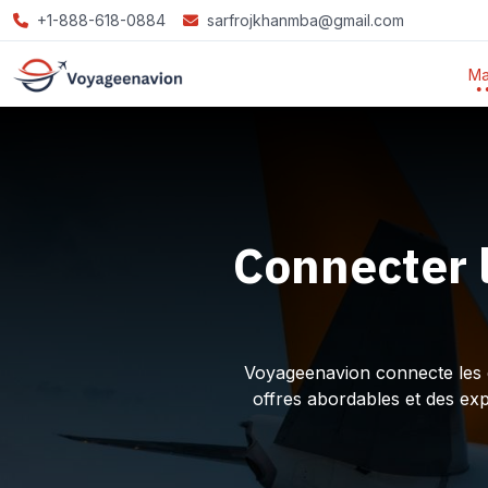
+1-888-618-0884
sarfrojkhanmba@gmail.com
Ma
Connecter 
Voyageenavion connecte les ex
offres abordables et des ex