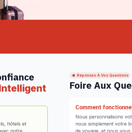
onfiance
Réponses À Vos Questions
Foire Aux Que
ntelligent
Comment fonctionne 
Nous personnalisons votr
s, hôtels et
nous simplement votre bud
avec notre
de voyage, et nous vous