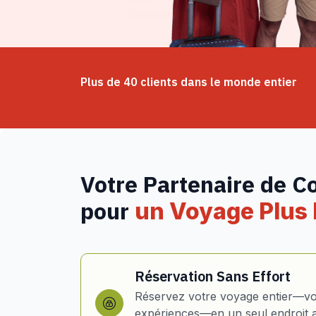
Plus de 40 clients dans le monde entier
Votre Partenaire de C
pour
un Voyage Plus I
Réservation Sans Effort
Réservez votre voyage entier—vol
expériences—en un seul endroit 