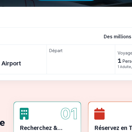
Des millions
Départ
Voyage
1
Pers
1 Adulte
01
ge
Recherchez &
Réservez en 