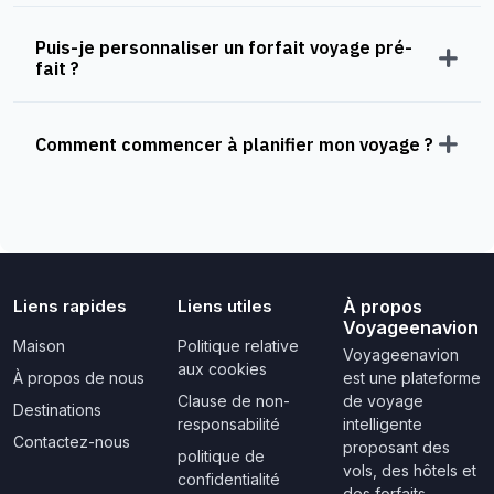
Puis-je personnaliser un forfait voyage pré-
fait ?
Comment commencer à planifier mon voyage ?
Liens rapides
Liens utiles
À propos
Voyageenavion
Maison
Politique relative
Voyageenavion
aux cookies
À propos de nous
est une plateforme
Clause de non-
de voyage
Destinations
responsabilité
intelligente
Contactez-nous
proposant des
politique de
vols, des hôtels et
confidentialité
des forfaits