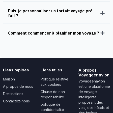
Puis-je personnaliser un forfait voyage pré-
fait ?
Comment commencer à planifier mon voyage ?
Liens rapides
Liens utiles
À propos
Voyageenavion
Maison
Politique relative
Voyageenavion
aux cookies
À propos de nous
est une plateforme
Clause de non-
de voyage
Destinations
responsabilité
intelligente
Contactez-nous
proposant des
politique de
vols, des hôtels et
confidentialité
des forfaits