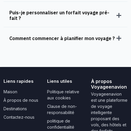
Puis-je personnaliser un forfait voyage pré-
fait ?
Comment commencer à planifier mon voyage ?
Liens rapides
Liens utiles
À propos
Voyageenavion
Maison
Politique relative
Voyageenavion
aux cookies
À propos de nous
est une plateforme
Clause de non-
de voyage
Destinations
responsabilité
intelligente
Contactez-nous
proposant des
politique de
vols, des hôtels et
confidentialité
des forfaits