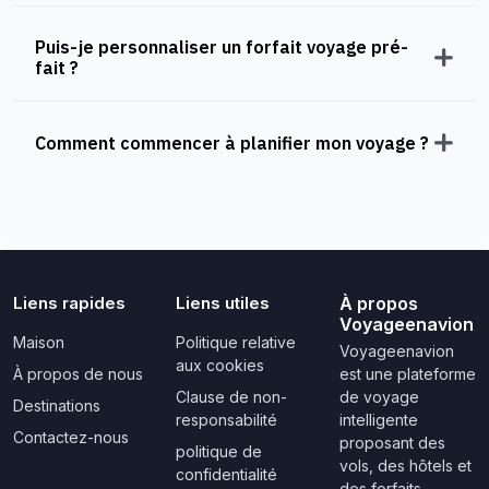
Puis-je personnaliser un forfait voyage pré-
fait ?
Comment commencer à planifier mon voyage ?
Liens rapides
Liens utiles
À propos
Voyageenavion
Maison
Politique relative
Voyageenavion
aux cookies
À propos de nous
est une plateforme
Clause de non-
de voyage
Destinations
responsabilité
intelligente
Contactez-nous
proposant des
politique de
vols, des hôtels et
confidentialité
des forfaits