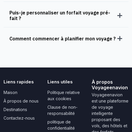
Puis-je personnaliser un forfait voyage pré-
fait ?
Comment commencer à planifier mon voyage ?
Liens rapides
Liens utiles
À propos
Voyageenavion
Maison
Politique relative
Voyageenavion
aux cookies
À propos de nous
est une plateforme
Clause de non-
de voyage
Destinations
responsabilité
intelligente
Contactez-nous
proposant des
politique de
vols, des hôtels et
confidentialité
des forfaits