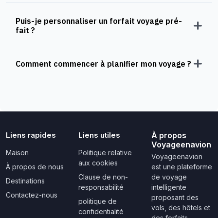
Puis-je personnaliser un forfait voyage pré-
fait ?
Comment commencer à planifier mon voyage ?
Liens rapides
Liens utiles
À propos
Voyageenavion
Maison
Politique relative
Voyageenavion
aux cookies
À propos de nous
est une plateforme
Clause de non-
de voyage
Destinations
responsabilité
intelligente
Contactez-nous
proposant des
politique de
vols, des hôtels et
confidentialité
des forfaits