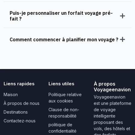
Puis-je personnaliser un forfait voyage pré-
fait ?
Comment commencer à planifier mon voyage ?
Liens rapides
Liens utiles
À propos
Voyageenavion
Maison
Politique relative
Voyageenavion
aux cookies
À propos de nous
est une plateforme
Clause de non-
de voyage
Destinations
responsabilité
intelligente
Contactez-nous
proposant des
politique de
vols, des hôtels et
confidentialité
des forfaits