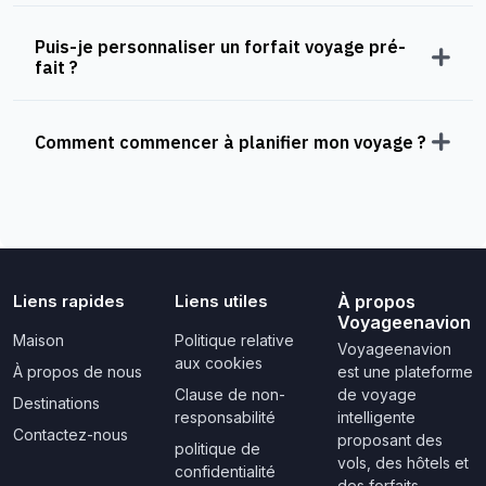
Puis-je personnaliser un forfait voyage pré-
fait ?
Comment commencer à planifier mon voyage ?
Liens rapides
Liens utiles
À propos
Voyageenavion
Maison
Politique relative
Voyageenavion
aux cookies
À propos de nous
est une plateforme
Clause de non-
de voyage
Destinations
responsabilité
intelligente
Contactez-nous
proposant des
politique de
vols, des hôtels et
confidentialité
des forfaits