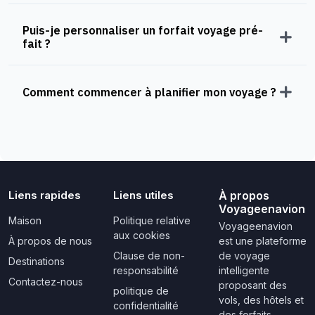
Puis-je personnaliser un forfait voyage pré-
fait ?
Comment commencer à planifier mon voyage ?
Liens rapides
Liens utiles
À propos
Voyageenavion
Maison
Politique relative
Voyageenavion
aux cookies
À propos de nous
est une plateforme
Clause de non-
de voyage
Destinations
responsabilité
intelligente
Contactez-nous
proposant des
politique de
vols, des hôtels et
confidentialité
des forfaits