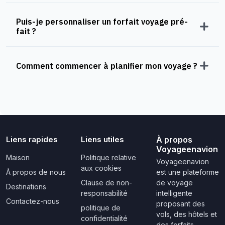
Puis-je personnaliser un forfait voyage pré-
fait ?
Comment commencer à planifier mon voyage ?
Liens rapides
Liens utiles
À propos
Voyageenavion
Maison
Politique relative
Voyageenavion
aux cookies
À propos de nous
est une plateforme
Clause de non-
de voyage
Destinations
responsabilité
intelligente
Contactez-nous
proposant des
politique de
vols, des hôtels et
confidentialité
des forfaits