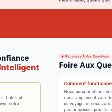
onfiance
Réponses À Vos Questions
Foire Aux Que
ntelligent
Comment fonctionne 
Nous personnalisons votr
s, hôtels et
nous simplement votre bud
avec notre
de voyage, et nous vous
personnalisées pour les vo