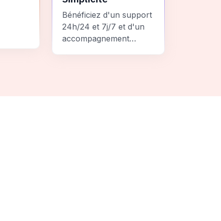
Bénéficiez d'un support
24h/24 et 7j/7 et d'un
accompagnement
personnalisé pour un
ement
voyage sans stress et
 une
inoubliable.
it