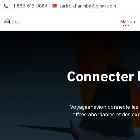
+1-888-618-0884
sarfrojkhanmba@gmail.com
Maison
Connecter 
Voyageenavion connecte les ex
offres abordables et des ex