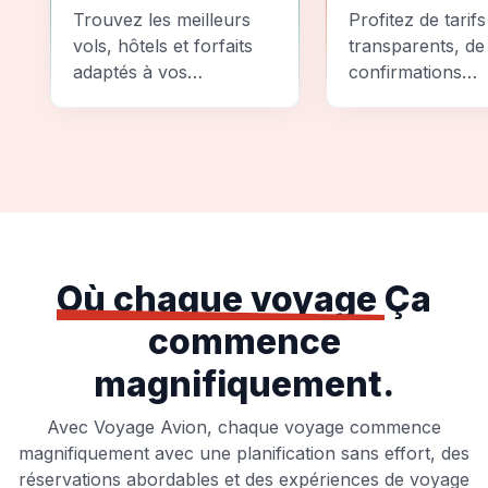
Comparez
Sécurité
Trouvez les meilleurs
Profitez de tarifs
vols, hôtels et forfaits
transparents, de
adaptés à vos
confirmations
préférences et à votre
instantanées et
budget.
d'options de pai
sécurisées pour
tranquillité d'espr
totale.
Où chaque voyage
Ça
commence
magnifiquement.
Avec Voyage Avion, chaque voyage commence
magnifiquement avec une planification sans effort, des
réservations abordables et des expériences de voyage