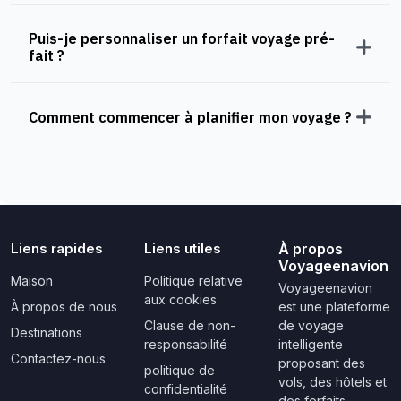
Puis-je personnaliser un forfait voyage pré-
fait ?
Comment commencer à planifier mon voyage ?
Liens rapides
Liens utiles
À propos
Voyageenavion
Maison
Politique relative
Voyageenavion
aux cookies
À propos de nous
est une plateforme
Clause de non-
de voyage
Destinations
responsabilité
intelligente
Contactez-nous
proposant des
politique de
vols, des hôtels et
confidentialité
des forfaits