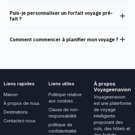
Puis-je personnaliser un forfait voyage pré-
fait ?
Comment commencer à planifier mon voyage ?
Liens rapides
Liens utiles
À propos
Voyageenavion
Maison
Politique relative
Voyageenavion
aux cookies
À propos de nous
est une plateforme
Clause de non-
de voyage
Destinations
responsabilité
intelligente
Contactez-nous
proposant des
politique de
vols, des hôtels et
confidentialité
des forfaits