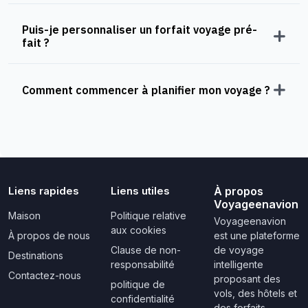
Puis-je personnaliser un forfait voyage pré-
fait ?
Comment commencer à planifier mon voyage ?
Liens rapides
Liens utiles
À propos
Voyageenavion
Maison
Politique relative
Voyageenavion
aux cookies
À propos de nous
est une plateforme
Clause de non-
de voyage
Destinations
responsabilité
intelligente
Contactez-nous
proposant des
politique de
vols, des hôtels et
confidentialité
des forfaits