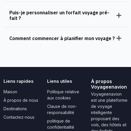
Puis-je personnaliser un forfait voyage pré-
fait ?
Comment commencer à planifier mon voyage ?
Liens rapides
Liens utiles
À propos
Voyageenavion
Maison
Politique relative
Voyageenavion
aux cookies
À propos de nous
est une plateforme
Clause de non-
de voyage
Destinations
responsabilité
intelligente
Contactez-nous
proposant des
politique de
vols, des hôtels et
confidentialité
des forfaits