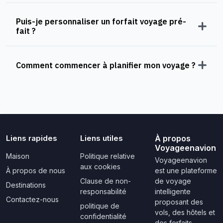
Puis-je personnaliser un forfait voyage pré-
fait ?
Comment commencer à planifier mon voyage ?
Liens rapides
Liens utiles
À propos
Voyageenavion
Maison
Politique relative
Voyageenavion
aux cookies
À propos de nous
est une plateforme
Clause de non-
de voyage
Destinations
responsabilité
intelligente
Contactez-nous
proposant des
politique de
vols, des hôtels et
confidentialité
des forfaits