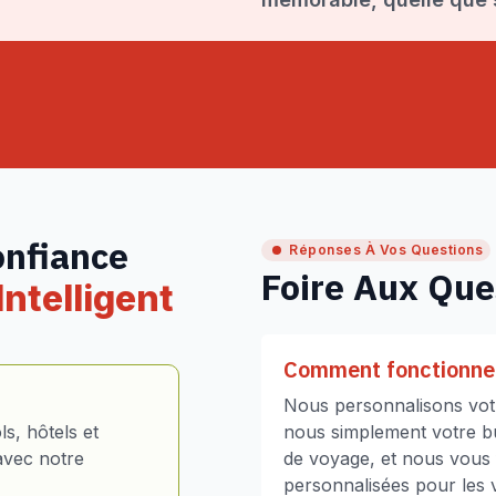
onfiance
Réponses À Vos Questions
Foire Aux Que
ntelligent
Comment fonctionne 
Nous personnalisons votr
s, hôtels et
nous simplement votre bud
avec notre
de voyage, et nous vous
personnalisées pour les vo