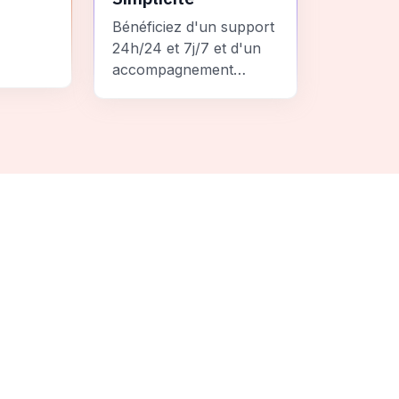
Bénéficiez d'un support
24h/24 et 7j/7 et d'un
accompagnement
personnalisé pour un
ement
voyage sans stress et
 une
inoubliable.
it