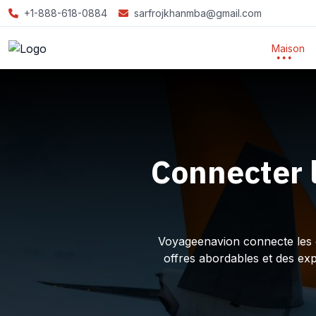
+1-888-618-0884
sarfrojkhanmba@gmail.com
Maison
Connecter 
Voyageenavion connecte les ex
offres abordables et des ex