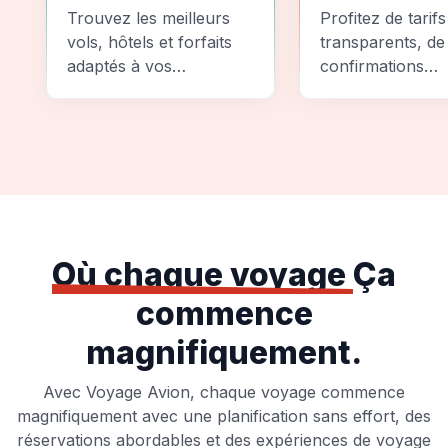
Comparez
Sécurité
Trouvez les meilleurs
Profitez de tarifs
vols, hôtels et forfaits
transparents, de
adaptés à vos
confirmations
préférences et à votre
instantanées et
budget.
d'options de pai
sécurisées pour
tranquillité d'espr
totale.
Où chaque voyage
Ça
commence
magnifiquement.
Avec Voyage Avion, chaque voyage commence
magnifiquement avec une planification sans effort, des
réservations abordables et des expériences de voyage