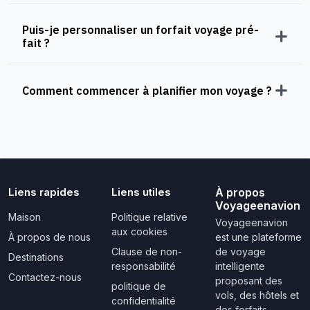
Puis-je personnaliser un forfait voyage pré-
fait ?
Comment commencer à planifier mon voyage ?
Liens rapides
Liens utiles
À propos
Voyageenavion
Maison
Politique relative
Voyageenavion
aux cookies
À propos de nous
est une plateforme
Clause de non-
de voyage
Destinations
responsabilité
intelligente
Contactez-nous
proposant des
politique de
vols, des hôtels et
confidentialité
des forfaits