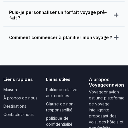
Puis-je personnaliser un forfait voyage pré-
fait ?
Comment commencer à planifier mon voyage ?
Liens rapides
Liens utiles
À propos
Voyageenavion
Maison
Politique relative
Voyageenavion
aux cookies
À propos de nous
est une plateforme
Clause de non-
de voyage
Destinations
responsabilité
intelligente
Contactez-nous
proposant des
politique de
vols, des hôtels et
confidentialité
des forfaits