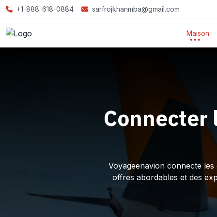
+1-888-618-0884
sarfrojkhanmba@gmail.com
Maison
Connecter 
Voyageenavion connecte les ex
offres abordables et des ex