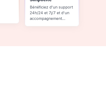
Bénéficiez d'un support
24h/24 et 7j/7 et d'un
accompagnement
personnalisé pour un
ement
voyage sans stress et
 une
inoubliable.
it