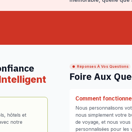
onfiance
Réponses À Vos Questions
Foire Aux Que
ntelligent
Comment fonctionne 
Nous personnalisons votr
s, hôtels et
nous simplement votre bud
avec notre
de voyage, et nous vous
personnalisées pour les vo