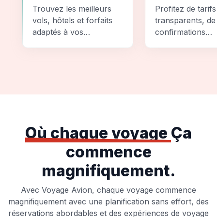
Comparez
Sécurité
Trouvez les meilleurs
Profitez de tarifs
vols, hôtels et forfaits
transparents, de
adaptés à vos
confirmations
préférences et à votre
instantanées et
budget.
d'options de pai
sécurisées pour
tranquillité d'espr
totale.
Où chaque voyage
Ça
commence
magnifiquement.
Avec Voyage Avion, chaque voyage commence
magnifiquement avec une planification sans effort, des
réservations abordables et des expériences de voyage