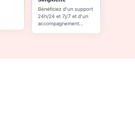
Bénéficiez d'un support
24h/24 et 7j/7 et d'un
accompagnement
personnalisé pour un
ement
voyage sans stress et
 une
inoubliable.
it