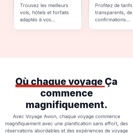
Comparez
Sécurité
Trouvez les meilleurs
Profitez de tarifs
vols, hôtels et forfaits
transparents, de
adaptés à vos
confirmations
préférences et à votre
instantanées et
budget.
d'options de pai
sécurisées pour
tranquillité d'espr
totale.
Où chaque voyage
Ça
commence
magnifiquement.
Avec Voyage Avion, chaque voyage commence
magnifiquement avec une planification sans effort, des
réservations abordables et des expériences de voyage