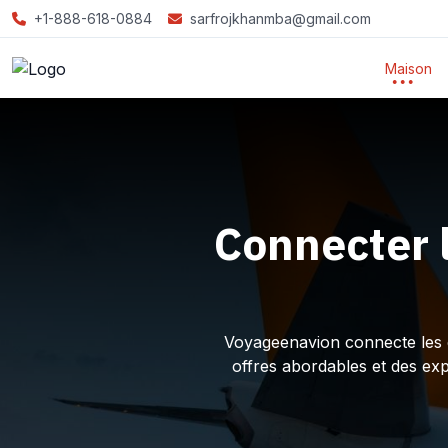
+1-888-618-0884
sarfrojkhanmba@gmail.com
Maison
Connecter 
Voyageenavion connecte les ex
offres abordables et des ex