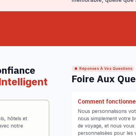
onfiance
Réponses À Vos Questions
Foire Aux Que
ntelligent
Comment fonctionne 
Nous personnalisons votr
s, hôtels et
nous simplement votre bud
avec notre
de voyage, et nous vous
personnalisées pour les vo