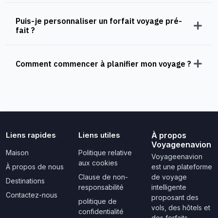
Puis-je personnaliser un forfait voyage pré-
fait ?
Comment commencer à planifier mon voyage ?
Liens rapides
Liens utiles
À propos
Voyageenavion
Maison
Politique relative
Voyageenavion
aux cookies
À propos de nous
est une plateforme
Clause de non-
de voyage
Destinations
responsabilité
intelligente
Contactez-nous
proposant des
politique de
vols, des hôtels et
confidentialité
des forfaits