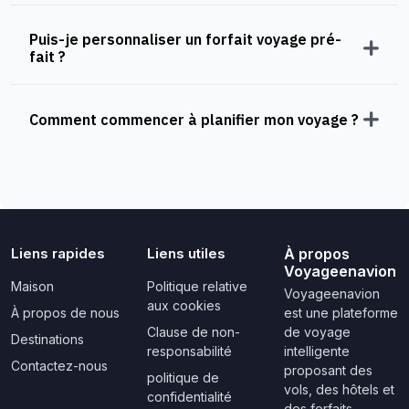
Puis-je personnaliser un forfait voyage pré-
fait ?
Comment commencer à planifier mon voyage ?
Liens rapides
Liens utiles
À propos
Voyageenavion
Maison
Politique relative
Voyageenavion
aux cookies
À propos de nous
est une plateforme
Clause de non-
de voyage
Destinations
responsabilité
intelligente
Contactez-nous
proposant des
politique de
vols, des hôtels et
confidentialité
des forfaits