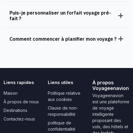
Puis-je personnaliser un forfait voyage pré-
fait ?
Comment commencer à planifier mon voyage ?
Liens rapides
Liens utiles
À propos
Voyageenavion
Maison
Politique relative
Voyageenavion
aux cookies
À propos de nous
est une plateforme
Clause de non-
de voyage
Destinations
responsabilité
intelligente
Contactez-nous
proposant des
politique de
vols, des hôtels et
confidentialité
des forfaits