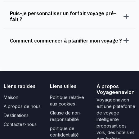
Puis-je personnaliser un forfait voyage pré-
fait ?
Comment commencer à planifier mon voyage ?
Liens rapides
Liens utiles
À propos
Voyageenavion
Maison
Politique relative
Voyageenavion
aux cookies
À propos de nous
est une plateforme
Clause de non-
de voyage
Destinations
responsabilité
intelligente
Contactez-nous
proposant des
politique de
vols, des hôtels et
confidentialité
des forfaits