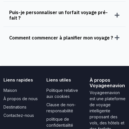
Puis-je personnaliser un forfait voyage pré-
fait ?
Comment commencer à planifier mon voyage ?
Liens rapides
Liens utiles
À propos
Voyageenavion
Maison
Politique relative
Voyageenavion
aux cookies
À propos de nous
est une plateforme
Clause de non-
de voyage
Destinations
responsabilité
intelligente
Contactez-nous
proposant des
politique de
vols, des hôtels et
confidentialité
des forfaits