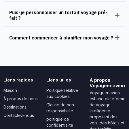
Puis-je personnaliser un forfait voyage pré-
fait ?
Comment commencer à planifier mon voyage ?
Liens rapides
Liens utiles
À propos
Voyageenavion
Maison
Politique relative
Voyageenavion
aux cookies
À propos de nous
est une plateforme
Clause de non-
de voyage
Destinations
responsabilité
intelligente
Contactez-nous
proposant des
politique de
vols, des hôtels et
confidentialité
des forfaits