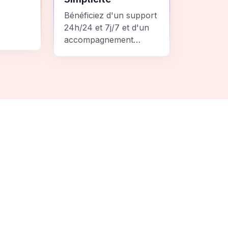
Bénéficiez d'un support
24h/24 et 7j/7 et d'un
accompagnement
personnalisé pour un
ement
voyage sans stress et
 une
inoubliable.
it