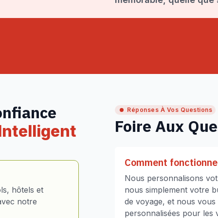
onfiance
Réponses À Vos Questions
Foire Aux Que
ntelligent
Comment fonctionne 
Nous personnalisons votr
s, hôtels et
nous simplement votre bud
avec notre
de voyage, et nous vous
personnalisées pour les vo