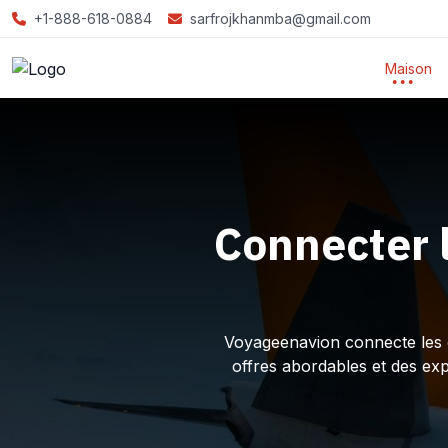
+1-888-618-0884
sarfrojkhanmba@gmail.com
Maison
Connecter 
Voyageenavion connecte les ex
offres abordables et des ex