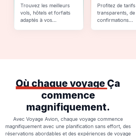
Comparez
Sécurité
Trouvez les meilleurs
Profitez de tarifs
vols, hôtels et forfaits
transparents, de
adaptés à vos
confirmations
préférences et à votre
instantanées et
budget.
d'options de pai
sécurisées pour
tranquillité d'espr
totale.
Où chaque voyage
Ça
commence
magnifiquement.
Avec Voyage Avion, chaque voyage commence
magnifiquement avec une planification sans effort, des
réservations abordables et des expériences de voyage