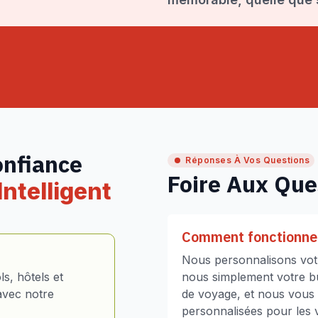
onfiance
Réponses À Vos Questions
Foire Aux Que
ntelligent
Comment fonctionne 
Nous personnalisons votr
s, hôtels et
nous simplement votre bud
avec notre
de voyage, et nous vous
personnalisées pour les vo