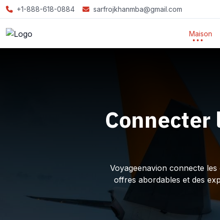
+1-888-618-0884
sarfrojkhanmba@gmail.com
Maison
Connecter 
Voyageenavion connecte les ex
offres abordables et des ex