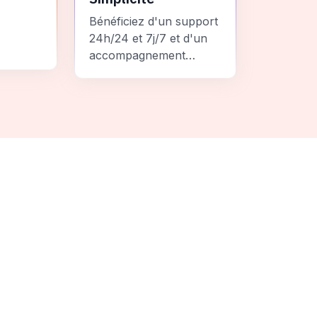
Bénéficiez d'un support
24h/24 et 7j/7 et d'un
accompagnement
personnalisé pour un
ement
voyage sans stress et
 une
inoubliable.
it