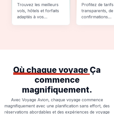
Comparez
Sécurité
Trouvez les meilleurs
Profitez de tarifs
vols, hôtels et forfaits
transparents, de
adaptés à vos
confirmations
préférences et à votre
instantanées et
budget.
d'options de pai
sécurisées pour
tranquillité d'espr
totale.
Où chaque voyage
Ça
commence
magnifiquement.
Avec Voyage Avion, chaque voyage commence
magnifiquement avec une planification sans effort, des
réservations abordables et des expériences de voyage