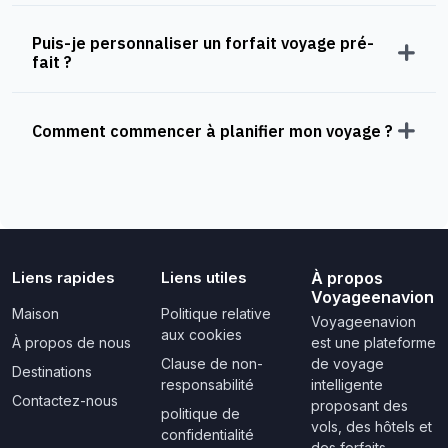
Puis-je personnaliser un forfait voyage pré-
fait ?
Comment commencer à planifier mon voyage ?
Liens rapides
Liens utiles
À propos
Voyageenavion
Maison
Politique relative
Voyageenavion
aux cookies
À propos de nous
est une plateforme
Clause de non-
de voyage
Destinations
responsabilité
intelligente
Contactez-nous
proposant des
politique de
vols, des hôtels et
confidentialité
des forfaits