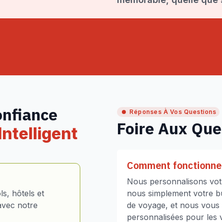
onfiance
Réponses À Vos Questions
Foire Aux Que
ntelligent
Comment fonctionne 
Nous personnalisons votr
s, hôtels et
nous simplement votre bud
avec notre
de voyage, et nous vous
personnalisées pour les vo