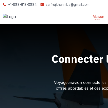
+1-888-618-0884
sarfrojkhanmba@gmail.com
Maison
Connecter 
Voyageenavion connecte les ex
offres abordables et des ex