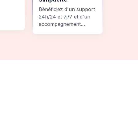
Bénéficiez d'un support
24h/24 et 7j/7 et d'un
accompagnement
personnalisé pour un
ement
voyage sans stress et
 une
inoubliable.
it