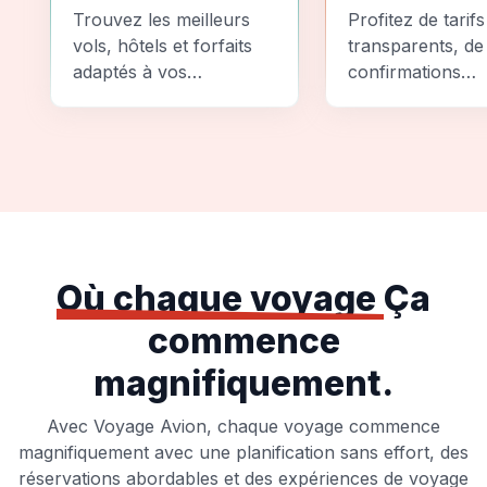
Comparez
Sécurité
Trouvez les meilleurs
Profitez de tarifs
vols, hôtels et forfaits
transparents, de
adaptés à vos
confirmations
préférences et à votre
instantanées et
budget.
d'options de pai
sécurisées pour
tranquillité d'espr
totale.
Où chaque voyage
Ça
commence
magnifiquement.
Avec Voyage Avion, chaque voyage commence
magnifiquement avec une planification sans effort, des
réservations abordables et des expériences de voyage