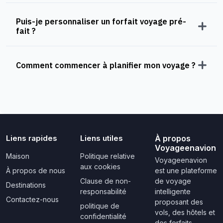
Puis-je personnaliser un forfait voyage pré-
fait ?
Comment commencer à planifier mon voyage ?
Liens rapides
Liens utiles
À propos
Voyageenavion
Maison
Politique relative
Voyageenavion
aux cookies
À propos de nous
est une plateforme
Clause de non-
de voyage
Destinations
responsabilité
intelligente
Contactez-nous
proposant des
politique de
vols, des hôtels et
confidentialité
des forfaits