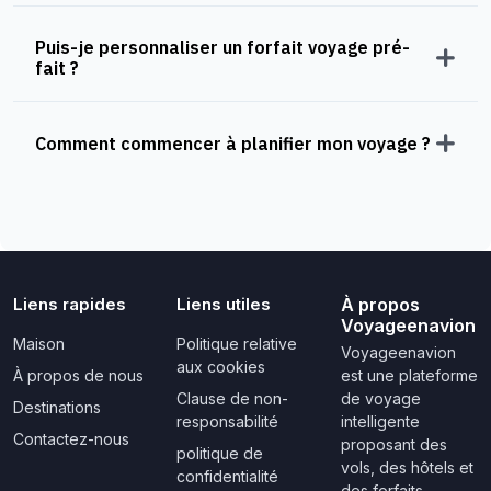
Puis-je personnaliser un forfait voyage pré-
fait ?
Comment commencer à planifier mon voyage ?
Liens rapides
Liens utiles
À propos
Voyageenavion
Maison
Politique relative
Voyageenavion
aux cookies
À propos de nous
est une plateforme
Clause de non-
de voyage
Destinations
responsabilité
intelligente
Contactez-nous
proposant des
politique de
vols, des hôtels et
confidentialité
des forfaits