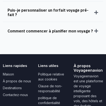
Puis-je personnaliser un forfait voyage pré-
fait ?
Comment commencer à planifier mon voyage ?
Liens rapides
Liens utiles
À propos
Voyageenavion
Maison
Politique relative
Voyageenavion
aux cookies
À propos de nous
est une plateforme
Clause de non-
de voyage
Destinations
responsabilité
intelligente
Contactez-nous
proposant des
politique de
vols, des hôtels et
confidentialité
des forfaits