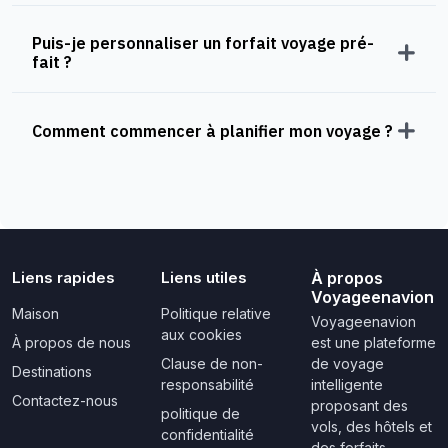
Puis-je personnaliser un forfait voyage pré-
fait ?
Comment commencer à planifier mon voyage ?
Liens rapides
Liens utiles
À propos
Voyageenavion
Maison
Politique relative
Voyageenavion
aux cookies
À propos de nous
est une plateforme
Clause de non-
de voyage
Destinations
responsabilité
intelligente
Contactez-nous
proposant des
politique de
vols, des hôtels et
confidentialité
des forfaits