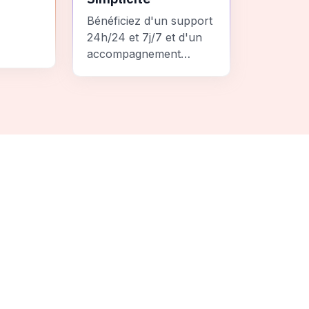
Bénéficiez d'un support
24h/24 et 7j/7 et d'un
accompagnement
personnalisé pour un
ement
voyage sans stress et
 une
inoubliable.
it