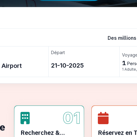
Des millions
Départ
Voyage
1
Pers
1 Adulte
01
ge
Recherchez &
Réservez en 