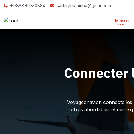
+1-888-618-0884
sarfrojkhanmba@gmail.com
Maison
Connecter 
Voyageenavion connecte les ex
offres abordables et des ex