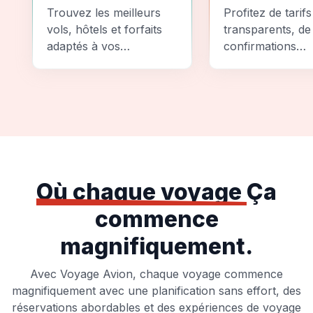
Comparez
Sécurité
Trouvez les meilleurs
Profitez de tarifs
vols, hôtels et forfaits
transparents, de
adaptés à vos
confirmations
préférences et à votre
instantanées et
budget.
d'options de pai
sécurisées pour
tranquillité d'espr
totale.
Où chaque voyage
Ça
commence
magnifiquement.
Avec Voyage Avion, chaque voyage commence
magnifiquement avec une planification sans effort, des
réservations abordables et des expériences de voyage