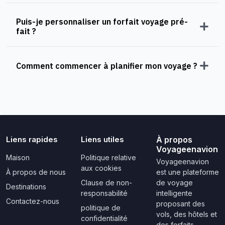
Puis-je personnaliser un forfait voyage pré-
fait ?
Comment commencer à planifier mon voyage ?
Liens rapides
Liens utiles
À propos
Voyageenavion
Maison
Politique relative
Voyageenavion
aux cookies
À propos de nous
est une plateforme
Clause de non-
de voyage
Destinations
responsabilité
intelligente
Contactez-nous
proposant des
politique de
vols, des hôtels et
confidentialité
des forfaits