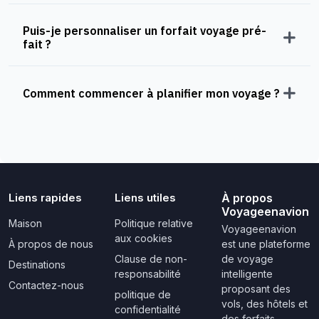
Puis-je personnaliser un forfait voyage pré-
fait ?
Comment commencer à planifier mon voyage ?
Liens rapides
Liens utiles
À propos
Voyageenavion
Maison
Politique relative
Voyageenavion
aux cookies
À propos de nous
est une plateforme
Clause de non-
de voyage
Destinations
responsabilité
intelligente
Contactez-nous
proposant des
politique de
vols, des hôtels et
confidentialité
des forfaits