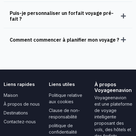
Puis-je personnaliser un forfait voyage pré-
fait ?
Comment commencer à planifier mon voyage ?
Liens rapides
Liens utiles
À propos
Voyageenavion
Maison
Politique relative
Voyageenavion
aux cookies
À propos de nous
est une plateforme
Clause de non-
de voyage
Destinations
responsabilité
intelligente
Contactez-nous
proposant des
politique de
vols, des hôtels et
confidentialité
des forfaits