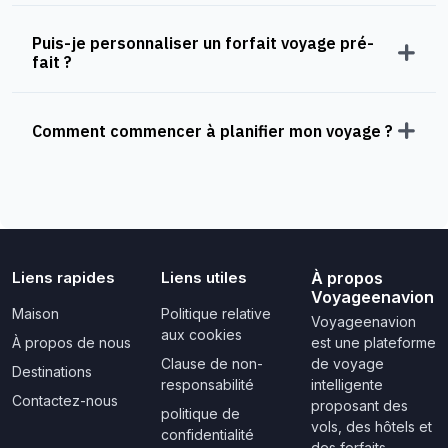
Puis-je personnaliser un forfait voyage pré-
fait ?
Comment commencer à planifier mon voyage ?
Liens rapides
Liens utiles
À propos
Voyageenavion
Maison
Politique relative
Voyageenavion
aux cookies
À propos de nous
est une plateforme
Clause de non-
de voyage
Destinations
responsabilité
intelligente
Contactez-nous
proposant des
politique de
vols, des hôtels et
confidentialité
des forfaits