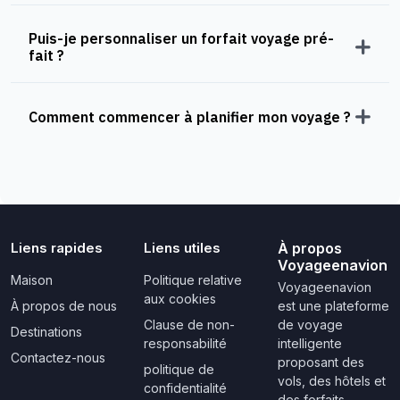
Puis-je personnaliser un forfait voyage pré-
fait ?
Comment commencer à planifier mon voyage ?
Liens rapides
Liens utiles
À propos
Voyageenavion
Maison
Politique relative
Voyageenavion
aux cookies
À propos de nous
est une plateforme
Clause de non-
de voyage
Destinations
responsabilité
intelligente
Contactez-nous
proposant des
politique de
vols, des hôtels et
confidentialité
des forfaits